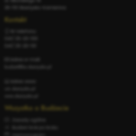
ul. Sikorskiego 18
26-110 Skarżysko-Kamienna
Kontakt
Nr telefonu:
041/ 25-20-100
041/ 25-20-101
Adres e-mail:
budzet@bo.skarzysko.pl
Adres www:
um.skarzysko.pl
www.skarzysko.pl
Wszystko o Budżecie
Zasady ogólne
Budżet krok po kroku
Harmonogram