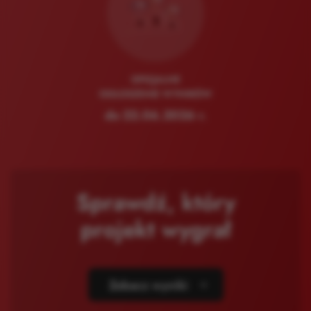
OFICJALNE
OGŁOSZENIE WYNIKÓW
do 22.06.2026 r.
Sprawdź, który
projekt wygrał
Zobacz wyniki