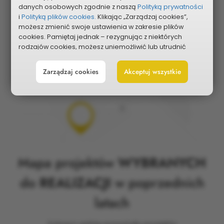
danych osobowych zgodnie z naszą
Polityką prywatności
i
Polityką plików cookies.
Klikając „Zarządzaj cookies”,
możesz zmienić swoje ustawienia w zakresie plików
cookies. Pamiętaj jednak – rezygnując z niektórych
rodzajów cookies, możesz uniemożliwić lub utrudnić
sobie korzystanie z naszego serwisu i jego funkcji.
Zarządzaj cookies
Akceptuj wszystkie
Możesz cofnąć lub zmienić zgody w dowolnym
momencie. Wystarczy, że wybierzesz „Ustawienia plików
cookies” w stopce każdej z naszych podstron.
Mapa projektów
WYBRANYCH
do
REALIZACJI
w poprzednich
latach