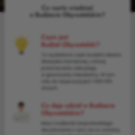
Co warto wiedzieć
o Budżecie Obywatelskim?
Czym jest
Budżet Obywatelski?
To wydzielona część budżetu Miasta
Skarżyska-Kamiennej, o której
przeznaczeniu zdecydują
w głosowaniu mieszkańcy. W tym
roku do dyspozycji jest 1 000 000
złotych.
Co daje udział w Budżecie
Obywatelskim?
Masz możliwość bezpośredniego
decydowania o tym, na co zostaną