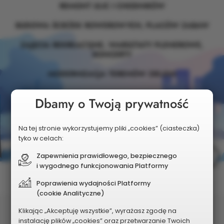
REMONT ULIC I CHODNIKÓW
BUDOWA ŚCIEŻEK ROWEROWYCH, PLACÓW ZABAW
ZAJĘCIA REKREACYJNE, WARSZTATY PLENEROWE,
KONCERTY
MODERNIZACJA TERENÓW ZIELENI
Dbamy o Twoją prywatność
Na tej stronie wykorzystujemy pliki „cookies” (ciasteczka)
tyko w celach:
Zapewnienia prawidłowego, bezpiecznego
i wygodnego funkcjonowania Platformy
Poprawienia wydajności Platformy
(cookie Analityczne)
Klikając „Akceptuję wszystkie”, wyrażasz zgodę na
MAPA REALIZACJI
instalację plików „cookies” oraz przetwarzanie Twoich