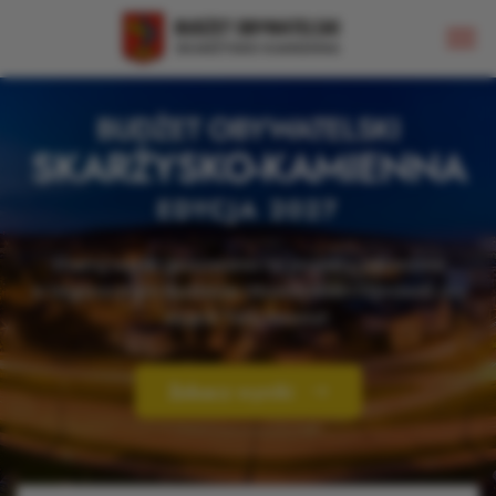
BUDŻET OBYWATELSKI
SKARŻYSKO-KAMIENNA
EDYCJA 2027
Znamy wyniki głosowania na projekty zgłoszone
w tegorocznym Budżecie Obywatelskim!
Sprawdź czy
wygrał Twój faworyt.
Zobacz wyniki