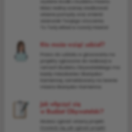
wydane środki z budżetu miasta.
Masz realną szansę zrealizować
własne pomysły oraz zmienić
wizerunek Twojego otoczenia.
To Twój wkład w rozwój miasta!
Kto może wziąć udział?
Prawo do udziału w głosowaniu na
projekty zgłoszone do realizacji w
ramach Budżetu Obywatelskiego ma
każdy mieszkaniec Skarżyska-
Kamiennej, zameldowany na terenie
miasta Skarżysko-Kamienna.
Jak włączyć się
w Budżet Obywatelski?
Możesz zgłosić własny projekt.
Dowiedz się, jak zgłosić projekt