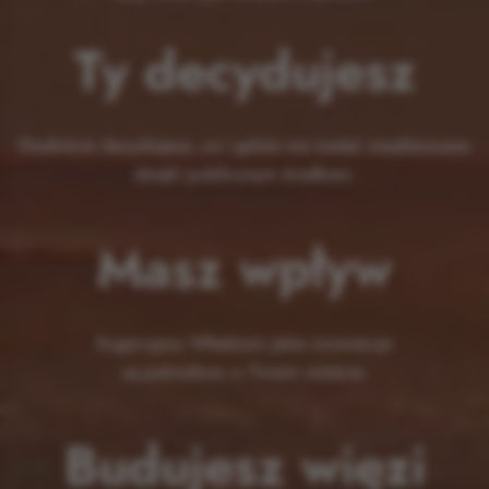
Ty decydujesz
Osobiście decydujesz, co i gdzie ma zostać zrealizowane
dzięki publicznym środkom.
Masz wpływ
Sugerujesz Władzom jakie inwestycje
są potrzebne w Twoim mieście.
Budujesz więzi