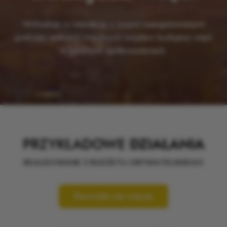
Wchodząc w interakcje z innymi zaangażowanymi
podczas realizacji wspólnych inicjatyw budujesz więzi
w lokalnych społecznościach.
PRZYKŁADOWE
DZIAŁANIA
REALIZOWANE Z BUDŻETU OBYWATELSKIEGO
Dowiedz się więcej