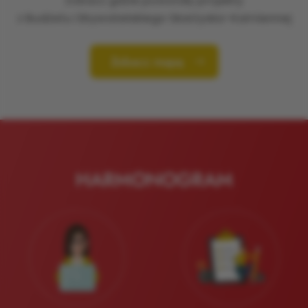
Zobacz gdzie powstały projekty
z Budżetu Obywatelskiego Skarżyska-Kamiennej
Zobacz mapę
HARMONOGRAM