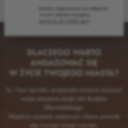
Możesz zagłosować na najlepsze
Twoim zdaniem projekty.
Sprawdź, jak oddać głos
DLACZEGO WARTO
ANGAŻOWAĆ SIĘ
W ŻYCIE TWOJEGO MIASTA?
Ty i Twoi sąsiedzi, przyjaciele możecie zmieniać
swoje otoczenie dzięki idei Budżetu
Obywatelskiego.
Wspólnie możecie realizować własne pomysły
aby tworzyć miasto marzeń.