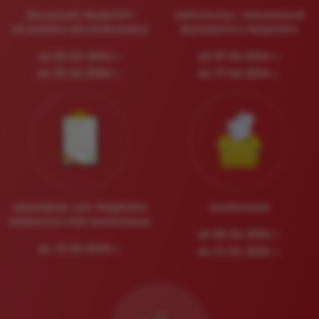
ZGŁASZANIE PROJEKTÓW
WERYFIKACJA I OPINIOWANIE
DO BUDŻETU OBYWATELSKIEGO
ZGŁOSZONYCH PROJEKTÓW
od 02.03.2026 r.
od 07.04.2026 r.
do 03.04.2026 r.
do 17.04.2026 r.
OGŁOSZENIE LISTY PROJEKTÓW
GŁOSOWANIE
PODDANYCH POD GŁOSOWANIE
od 08.06.2026 r.
do 15.05.2026 r.
do 21.06.2026 r.