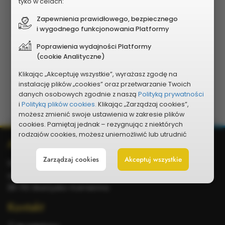
tyko w celach:
ostatecznej listy projektów, które zostaną
Zapewnienia prawidłowego, bezpiecznego
poddane pod głosowanie mieszkańców
i wygodnego funkcjonowania Platformy
od 8 do 21 czerwca 2026 roku
– głosowanie
mieszkańców
Poprawienia wydajności Platformy
(cookie Analityczne)
do 22 czerwca 2026 roku
– przeliczenie głosów
i przedstawienie wyników głosowania
Klikając „Akceptuję wszystkie”, wyrażasz zgodę na
do 15 listopada 2026 roku
– ujęcie wybranych
instalację plików „cookies” oraz przetwarzanie Twoich
projektów w projekcie budżetu Miasta Skarżyska-
danych osobowych zgodnie z naszą
Polityką prywatności
Kamiennej na 2027 rok
i
Polityką plików cookies.
Klikając „Zarządzaj cookies”,
możesz zmienić swoje ustawienia w zakresie plików
cookies. Pamiętaj jednak – rezygnując z niektórych
rodzajów cookies, możesz uniemożliwić lub utrudnić
Dodatkowe
Adres
sobie korzystanie z naszego serwisu i jego funkcji.
informacje
Zarządzaj cookies
Akceptuj wszystkie
Możesz cofnąć lub zmienić zgody w dowolnym
Skarżysko-Kamienna
momencie. Wystarczy, że wybierzesz „Ustawienia plików
ul. Sikorskiego 18
cookies” w stopce każdej z naszych podstron.
26-110 Skarżysko-Kamienna
Kontakt