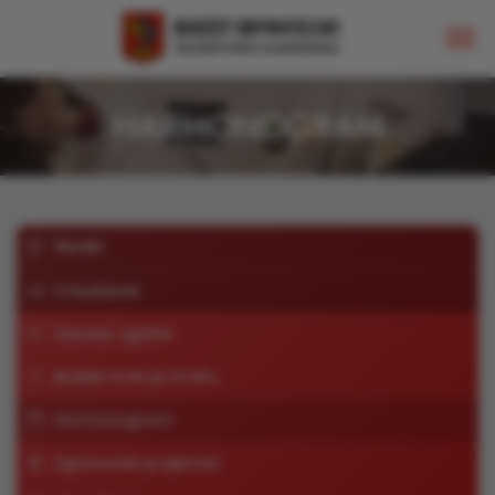
HARMONOGRAM
Wyniki
O budżecie
Zasady ogólne
Budżet krok po kroku
Harmonogram
Zgłaszanie projektów