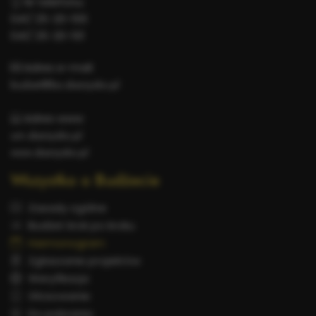
Nr telefonu:
041/ 25-20-100
041/ 25-20-101
Adres e-mail:
budzet@bo.skarzysko.pl
Adres www:
um.skarzysko.pl
www.skarzysko.pl
Wszystko o Budżecie
Zasady ogólne
Budżet krok po kroku
Harmonogram
Zgłaszanie projektów
Weryfikacja
Głosowanie
Do pobrania