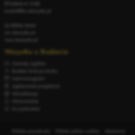
Adres e-mail:
budzet@bo.skarzysko.pl
Adres www:
um.skarzysko.pl
www.skarzysko.pl
Wszystko o Budżecie
Zasady ogólne
Budżet krok po kroku
Harmonogram
Zgłaszanie projektów
Weryfikacja
Głosowanie
Do pobrania
Polityka prywatności
Polityka plików cookies
Ustawienia