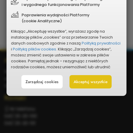
Głosowanie
i wygodnego funkcjonowania Platformy
Poprawienia wydajności Platformy
Do pobrania
(cookie Analityczne)
Klikając „Akceptuję wszystkie”, wyrażasz zgodę na
Poprzednie edycje
instalację plików „cookies” oraz przetwarzanie Twoich
danych osobowych zgodnie z naszą
Polityką prywatności
i
Polityką plików cookies.
Klikając „Zarządzaj cookies”,
możesz zmienić swoje ustawienia w zakresie plików
Dodatkowe
Adres
cookies. Pamiętaj jednak – rezygnując z niektórych
rodzajów cookies, możesz uniemożliwić lub utrudnić
informacje
Skarżysko-Kamienna
sobie korzystanie z naszego serwisu i jego funkcji.
ul. Sikorskiego 18
Zarządzaj cookies
Akceptuj wszystkie
Możesz cofnąć lub zmienić zgody w dowolnym
26-110 Skarżysko-Kamienna
momencie. Wystarczy, że wybierzesz „Ustawienia plików
cookies” w stopce każdej z naszych podstron.
Kontakt
Nr telefonu:
041/ 25-20-100
041/ 25-20-101