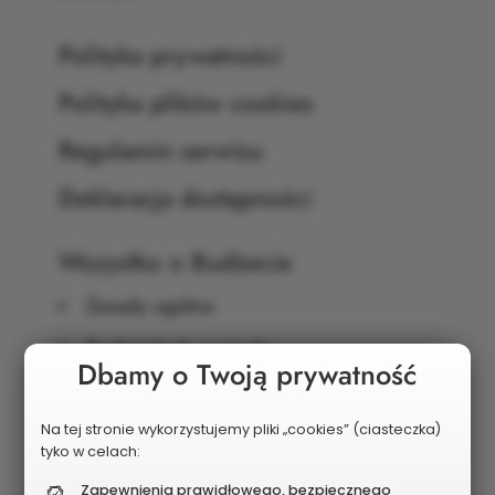
Polityka prywatności
Polityka plików cookies
Regulamin serwisu
Deklaracja dostępności
Wszystko o Budżecie
Zasady ogólne
Budżet krok po kroku
Dbamy o Twoją prywatność
Harmonogram
Zgłaszanie projektów
Na tej stronie wykorzystujemy pliki „cookies” (ciasteczka)
tyko w celach:
Weryfikacja
Zapewnienia prawidłowego, bezpiecznego