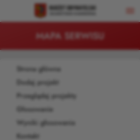
MAPA SERWISU
Strona główna
Dodaj projekt
Przeglądaj projekty
Głosowanie
Wyniki głosowania
Kontakt