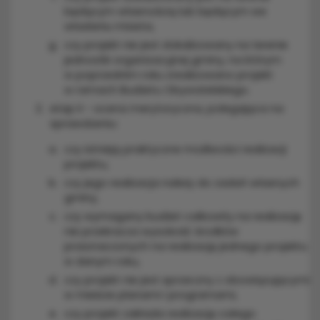
będącym własnością lub będącym we
władaniu miasta,
czy projekt nie jest zlokalizowany na terenie
jednostki organizacyjnej gminy, na którym
w poprzednim roku zrealizowano projekt
w ramach Budżetu Obywatelskiego.
etap II - ocena merytoryczna, polegająca na
sprawdzeniu:
czy istnieją praktyczne możliwości realizacji
projektu,
czy jego realizacja należy do zadań własnych
gminy,
czy wymagany budżet całkowity na realizację
nie przekracza wysokość środków
przeznaczonych na realizację jednego projektu
w danym roku,
czy projekt nie jest sprzeczny z obowiązującymi
w mieście planami i programami,
czy projekt zakłada realizację całego