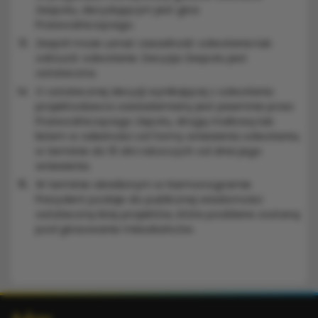
Zespołu, decydującym jest głos
Przewodniczącego.
Zespół może uznać zasadność odwołania lub
odrzucić odwołanie. Decyzja Zespołu jest
ostateczna.
O ostatecznej decyzji wynikającej z odwołania
projektodawca zawiadamiany jest pisemnie przez
Przewodniczącego Zepołu, drogą mailową lub
listem w zależności od formy wniesienia odwołania,
w terminie do 10 dni roboczych od dnia jego
wniesienia.
W terminie określonym w Harmonogramie
Prezydent podaje do publicznej wiadomości
ostateczną listę projektów, które poddane zostaną
pod głosowanie mieszkańców.