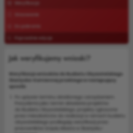
Weryfikacja
Głosowanie
Do pobrania
Poprzednie edycje
Jak weryfikujemy wnioski?
Weryfikacja wniosków do Budżetu Obywatelskiego
Skarżyska-Kamiennej przebiega w następujący
sposób:
Po upływie terminu określonego zarządzeniem
Prezydenta jako termin składania projektów
do Budżetu Obywatelskiego, projekty zgłoszone
przez mieszkańców do realizacji w ramach budżetu
obywatelskiego podlegają weryfikacji przez
pracowników Urzędu Miasta w Skarżysku-