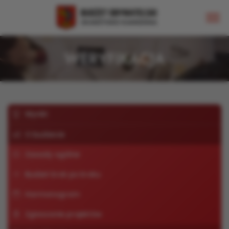
WERYFIKACJA
Wyniki
O budżecie
Zasady ogólne
Budżet krok po kroku
Harmonogram
Zgłaszanie projektów