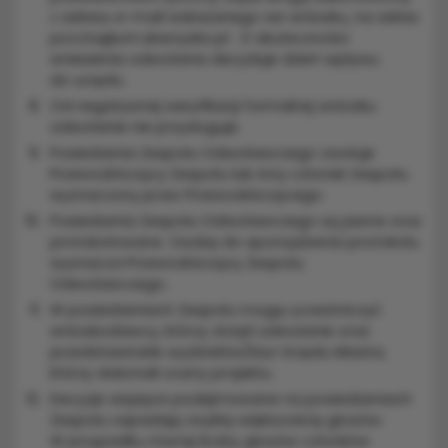
z adresu e-mail wskazanego we wniosku, na adres
poczta@um.skarzysko.pl . O skuteczności
wniesienia odwołania decyduje dzień wpływu
do urzędu.
Od negatywnej weryfikacji formalnej wniosku
odwołanie nie przysługuje.
Posiedzenia Zespołu Odwoławczego zwołuje
Przewodniczący Zespołu lub inny członek Zespołu
wyznaczony przez Przewodniczącego.
Posiedzenia Zespołu Odwoławczego są jawne oraz
protokołowane. Osobę do sporządzenia protokołu
wyznacza Przewodniczący Zespołu
Odwoławczego.
W posiedzeniach Zespołu mogą uczestniczyć
wnioskodawcy, którzy złożyli odwołanie oraz
przedstawiciele wydziałów/biur Urzędu Miasta,
którzy dokonali oceny projektu.
Decyzje wiążące podejmowane na posiedzeniach
Zespołu zapadają zwykłą większością głosów.
W przypadku równej liczby głosów członków