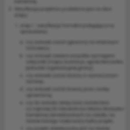
Kamiennej.
Weryfikacja projektów podzielona jest na dwa
etapy:
etap I - weryfikacja formalna polegająca na
sprawdzeniu:
czy wniosek został zgłoszony na właściwym
formularzu,
czy wniosek zawiera wszystkie wymagane
załączniki (mapa, kosztorys, zgoda kierownika
jednostki organizacyjnej gminy),
czy wniosek został złożony w wyznaczonym
terminie,
czy wniosek został złożony przez osobę
uprawnioną,
czy do wniosku dołączona została lista
co najmniej 20 mieszkańców Miasta Skarżyska-
Kamiennej zameldowanych na osiedlu, na
terenie którego realizowany byłby projekt,
czy projekt zlokalizowany jest na terenie