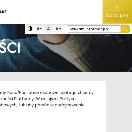
ANIA
AKT
ZALOGUJ SIĘ
Domyślna czcionka
A-
A
A+
Wy
Wyszukiwana
Zmiana
Mniejsza czcionka
Większa czcionka
fraza
kontrastu
ŚCI
rzamy Pana/Pani dane osobowe, dlatego chcemy
ności Platformy. W niniejszej Polityce
osobowych, tak aby pomóc w podejmowaniu