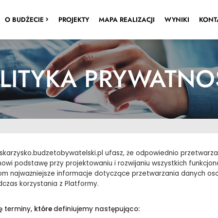
PRZEGLĄDAJ
GŁOSOW
O BUDŻECIE
PROJEKTY
MAPA REALIZACJI
WYNIKI
KONT
LITYKA PRYWATNO
 skarzysko.budzetobywatelski.pl ufasz, że odpowiednio przetwa
wi podstawę przy projektowaniu i rozwijaniu wszystkich funkcjonal
kom najważniejsze informacje dotyczące przetwarzania danych 
czas korzystania z Platformy.
ę terminy,
które
definiujemy następująco: