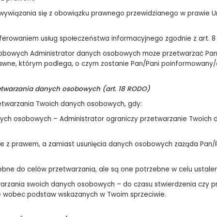
wywiązania się z obowiązku prawnego przewidzianego w prawie Un
ferowaniem usług społeczeństwa informacyjnego zgodnie z art. 8 u
obowych Administrator danych osobowych może przetwarzać Pana/
rawne, którym podlega, o czym zostanie Pan/Pani poinformowany/
zetwarzania danych osobowych (art. 18 RODO)
etwarzania Twoich danych osobowych, gdy:
anych osobowych – Administrator ograniczy przetwarzanie Twoic
dne z prawem, a zamiast usunięcia danych osobowych zażąda Pan/
ebne do celów przetwarzania, ale są one potrzebne w celu ustale
twarzania swoich danych osobowych – do czasu stwierdzenia czy p
e wobec podstaw wskazanych w Twoim sprzeciwie.