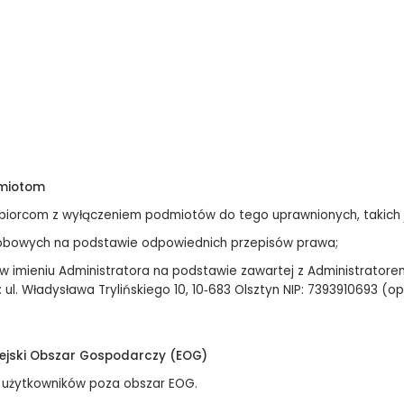
dmiotom
iorcom z wyłączeniem podmiotów do tego uprawnionych, takich j
obowych na podstawie odpowiednich przepisów prawa;
w imieniu Administratora na podstawie zawartej z Administrato
es: ul. Władysława Trylińskiego 10, 10‑683 Olsztyn NIP: 7393910693
ejski Obszar Gospodarczy (EOG)
 użytkowników poza obszar EOG.