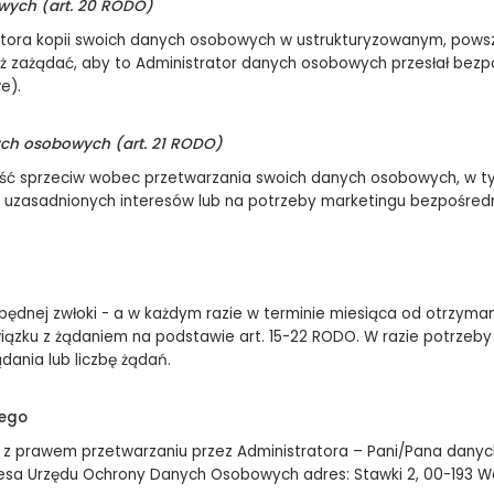
wych (art. 20 RODO)
atora kopii swoich danych osobowych w ustrukturyzowanym, pow
 zażądać, aby to Administrator danych osobowych przesłał bez
e).
ch osobowych (art. 21 RODO)
 sprzeciw wobec przetwarzania swoich danych osobowych, w tym
 uzasadnionych interesów lub na potrzeby marketingu bezpośred
zbędnej zwłoki - a w każdym razie w terminie miesiąca od otrzyman
wiązku z żądaniem na podstawie art. 15-22 RODO. W razie potrzeb
dania lub liczbę żądań.
zego
 z prawem przetwarzaniu przez Administratora – Pani/Pana danyc
zesa Urzędu Ochrony Danych Osobowych adres: Stawki 2, 00-193 W