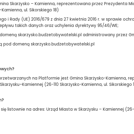
ina Skarżysko – Kamienna, reprezentowana przez Prezydenta Mias
Kamienna, ul. Sikorskiego 18)
go i Rady (UE) 2016/679 z dnia 27 kwietnia 2016 r. w sprawie och
pływu takich danych oraz uchylenia dyrektywy 95/46/WE;
 domeną skarzysko.budzetobywatelski.pl administrowany przez G
ą pod domeną skarzysko.budzetobywatelski.pl
bowych?
rzetwarzanych na Platformie jest Gmina Skarżysko-Kamienna, re
Skarżysku–Kamiennej (26-110 Skarżysko-Kamienna, ul. Sikorskiego 1
m?
 listownie na adres: Urząd Miasta w Skarżysku – Kamiennej (26-110