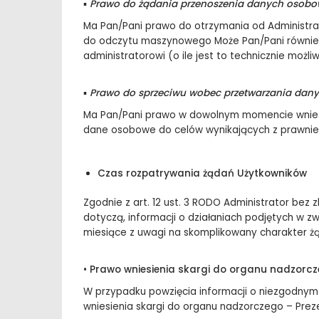
▪
Prawo do żądania przenoszenia danych osobo
Ma Pan/Pani prawo do otrzymania od Administr
do odczytu maszynowego Może Pan/Pani również
administratorowi (o ile jest to technicznie możliw
▪
Prawo do sprzeciwu wobec przetwarzania dany
Ma Pan/Pani prawo w dowolnym momencie wnieść
dane osobowe do celów wynikających z prawnie
Czas rozpatrywania żądań Użytkowników
Zgodnie z art. 12 ust. 3 RODO Administrator bez 
dotyczą, informacji o działaniach podjętych w z
miesiące z uwagi na skomplikowany charakter żą
•
Prawo wniesienia skargi do organu nadzorc
W przypadku powzięcia informacji o niezgodnym
wniesienia skargi do organu nadzorczego – Pre