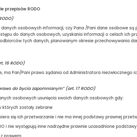
wie przepisów RODO
 RODO)
 danych osobowych informacji, czy Pana /Pani dane osobowe są p
ępu do danych osobowych, uzyskania informacji o celach ich pr
odbiorców tych danych, planowanym okresie przechowywania danyc
t. 16 RODO)
, ma Pan/Pani prawo żądania od Administratora niezwłocznego ich
prawo do bycia zapomnianym” (art. 17 RODO)
danych osobowych usunięcia swoich danych osobowych gdy:
w których zostały zebrane
opiera się ich przetwarzanie i nie ma innej podstawy prawnej przet
1 RODO i nie występują inne nadrzędne prawnie uzasadnione podstaw
 z prawem;