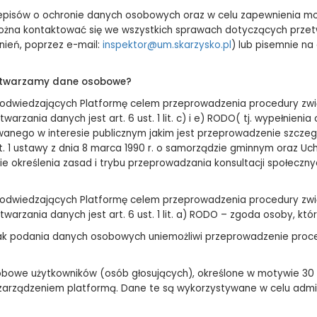
rzepisów o ochronie danych osobowych oraz w celu zapewnienia m
ożna kontaktować się we wszystkich sprawach dotyczących przet
nień, poprzez e-mail:
inspektor@um.skarzysko.pl
) lub pisemnie na
rzetwarzamy dane osobowe?
 odwiedzających Platformę celem przeprowadzenia procedury zwi
rzania danych jest art. 6 ust. 1 lit. c) i e) RODO( tj. wypełnien
wanego w interesie publicznym jakim jest przeprowadzenie szczeg
t. 1 ustawy z dnia 8 marca 1990 r. o samorządzie gminnym oraz Uch
wie określenia zasad i trybu przeprowadzania konsultacji społec
 odwiedzających Platformę celem przeprowadzenia procedury zwi
rzania danych jest art. 6 ust. 1 lit. a) RODO – zgoda osoby, któ
k podania danych osobowych uniemożliwi przeprowadzenie proced
obowe użytkowników (osób głosujących), określone w motywie 30
arządzeniem platformą. Dane te są wykorzystywane w celu admin