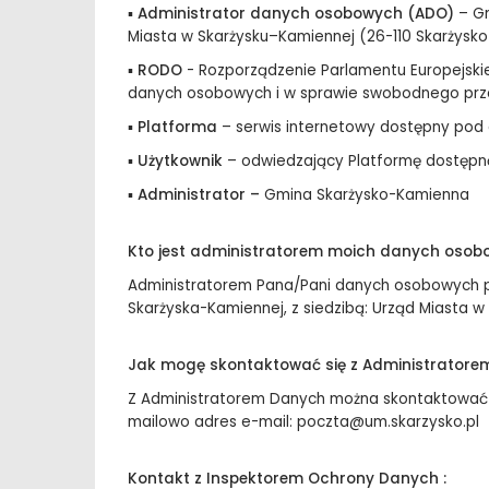
▪
Administrator danych osobowych (ADO)
–
Gm
Miasta w Skarżysku–Kamiennej (26-110 Skarżysko-
▪
RODO
- Rozporządzenie Parlamentu Europejskie
danych osobowych i w sprawie swobodnego prze
▪
Platforma
– serwis internetowy dostępny pod
▪
Użytkownik
– odwiedzający Platformę dostępn
▪
Administrator –
Gmina Skarżysko-Kamienna
Kto jest administratorem moich danych oso
Administratorem Pana/Pani danych osobowych p
Skarżyska-Kamiennej, z siedzibą: Urząd Miasta w 
Jak mogę skontaktować się z Administratore
Z Administratorem Danych można skontaktować się
mailowo adres e-mail: poczta@um.skarzysko.pl
Kontakt z Inspektorem Ochrony Danych :