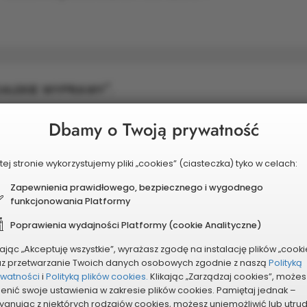
DALEKIE WYPRAWY".
Dbamy o Twoją prywatność
tej stronie wykorzystujemy pliki „cookies” (ciasteczka) tyko w celach:
ródlanej
Zapewnienia prawidłowego, bezpiecznego i wygodnego
funkcjonowania Platformy
Poprawienia wydajności Platformy (cookie Analityczne)
kając „Akceptuję wszystkie”, wyrażasz zgodę na instalację plików „cooki
az przetwarzanie Twoich danych osobowych zgodnie z naszą
Polityką
 (III) - rozbudowa miejsca do rekreacji dla dzieci,
ywatności
i
Polityką plików cookies.
Klikając „Zarządzaj cookies”, możes
ągów pieszych, oraz urządzeniem zieleni.
enić swoje ustawienia w zakresie plików cookies. Pamiętaj jednak –
ygnując z niektórych rodzajów cookies, możesz uniemożliwić lub utru