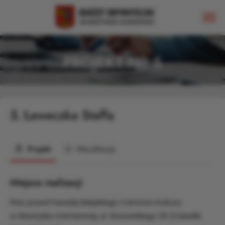
PROJEKT NR 5
5.
Ławeczka Staffa
Projekt
Weryfikacja
Miejsce realizacji
Plac przed fasadą Miejskiego Centrum Kultury
w Skarżysku-Kamiennej, ul. Słowackiego 25 (Osiedle