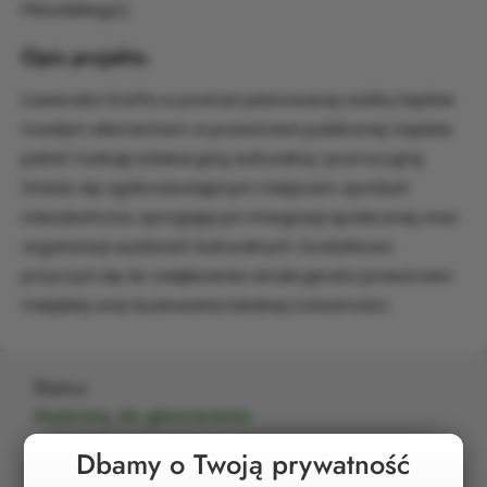
Piłsudskiego).
Opis projektu
Ławeczka Staffa w postaci planowanej rzeźby będzie
trwałym elementem w przestrzeni publicznej i będzie
pełnić funkcję edukacyjną, kulturalną i promocyjną.
Stanie się ogólnodostępnym miejscem spotkań
mieszkańców, sprzyjającym integracji społecznej oraz
organizacji wydarzeń kulturalnych. Dodatkowo
przyczyni się do zwiększenia atrakcyjności przestrzeni
miejskiej oraz budowania lokalnej tożsamości.
Status
Wybrany do głosowania
Dbamy o Twoją prywatność