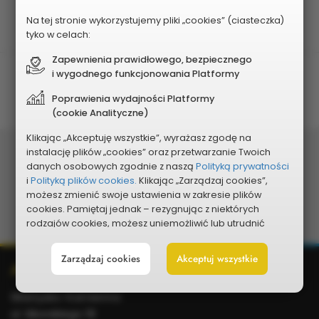
Edycja
2027
Na tej stronie wykorzystujemy pliki „cookies” (ciasteczka)
tyko w celach:
Zapewnienia prawidłowego, bezpiecznego
Planowany koszt
i wygodnego funkcjonowania Platformy
220 000 zł
Poprawienia wydajności Platformy
(cookie Analityczne)
Klikając „Akceptuję wszystkie”, wyrażasz zgodę na
Podziel się:
instalację plików „cookies” oraz przetwarzanie Twoich
danych osobowych zgodnie z naszą
Polityką prywatności
i
Polityką plików cookies.
Klikając „Zarządzaj cookies”,
Udostępnij
Udostępnij
Udostępnij
Udostępnij
Udostępnij
Skopiuj
możesz zmienić swoje ustawienia w zakresie plików
cookies. Pamiętaj jednak – rezygnując z niektórych
na
na
w
na
w wiadomości ema
link
rodzajów cookies, możesz uniemożliwić lub utrudnić
sobie korzystanie z naszego serwisu i jego funkcji.
Facebooku
portalu
Messengerze
WhatsApp
Zarządzaj cookies
Akceptuj wszystkie
Możesz cofnąć lub zmienić zgody w dowolnym
Dodatkowe
Adres
X
momencie. Wystarczy, że wybierzesz „Ustawienia plików
informacje
cookies” w stopce każdej z naszych podstron.
Skarżysko-Kamienna
ul. Sikorskiego 18