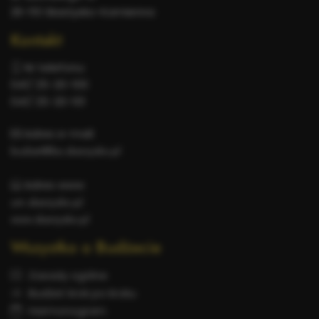
26-110 Skarżysko-Kamienna
Kontakt
Nr telefonu:
041/ 25-20-100
041/ 25-20-101
Adres e-mail:
budzet@bo.skarzysko.pl
Adres www:
um.skarzysko.pl
www.skarzysko.pl
Wszystko o Budżecie
Zasady ogólne
Budżet krok po kroku
Harmonogram