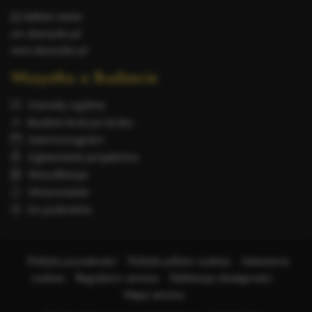
Adres www:
um.skarzysko.pl
www.skarzysko.pl
Wszystko o Budżecie
Zasady ogólne
Budżet krok po kroku
Harmonogram
Zgłaszanie projektów
Weryfikacja
Głosowanie
Do pobrania
Polityka prywatności
Polityka plików cookies
Ustawienia
cookies
Regulamin serwisu
Deklaracja dostępności
Mapa serwisu