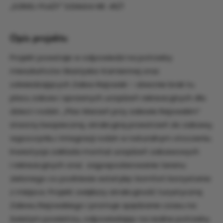
,,DZIKIEJ PLAŻY" DZIAŁKA NR. 46/1
Opis projektu
Projekt powstaje w odpowiedzi na potrzeby
mieszkańców Skarżyska-Kamiennej oraz
odwiedzających Zalew Rejowski – obecnie brak tu
placu zabaw i sprawnych urządzeń rekreacyjnych dla
dzieci i rodzin. „Plac Marzeń przy zalewie Rejowskim”
stworzy bezpieczną, atrakcyjną przestrzeń do zabawy,
wypoczynku i integracji rodzin w naturalnym otoczeniu.
Inwestycja zakłada montaż urządzeń zabawowych
i rekreacyjnych oraz zagospodarowanie terenu
zielonego co podniesie estetykę i komfort korzystania
z miejsca. Projekt zwiększy atrakcyjność turystyczną
Zalewu Rejowskiego i promuje spędzanie czasu na
świeżym powietrzu, odpowiadając na realne potrzeby