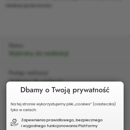
lokalnej społeczności.
Status
Wybrany do realizacji
Postęp realizacji
Wybrany do realizacji
Dbamy o Twoją prywatność
Edycja
Na tej stronie wykorzystujemy pliki „cookies” (ciasteczka)
2027
tyko w celach:
Zapewnienia prawidłowego, bezpiecznego
i wygodnego funkcjonowania Platformy