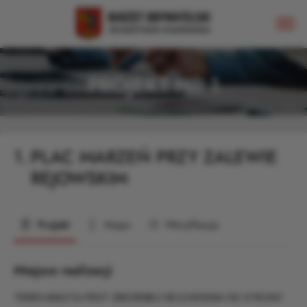
PROJEKT NR 1
1.
PLAC MARZEŃ PRZY ZALEWIE
REJOWSKIM
Projekt
Mapa
Weryfikacja
Miejsce realizacji
TEREN MIASTA PRZY ZBIORNIKU REJOWSKIM OD STRONY