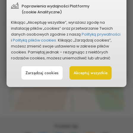
Planowany koszt
Poprawienia wydajności Platformy
250 000 zł
(cookie Analityczne)
Klikając „Akceptuję wszystkie”, wyrażasz zgodę na
instalację plików „cookies” oraz przetwarzanie Twoich
danych osobowych zgodnie z naszą
Polityką prywatności
i
Polityką plików cookies.
Klikając „Zarządzaj cookies”,
możesz zmienić swoje ustawienia w zakresie plików
cookies. Pamiętaj jednak – rezygnując z niektórych
rodzajów cookies, możesz uniemożliwić lub utrudnić
sobie korzystanie z naszego serwisu i jego funkcji.
Pokaż na mapie
Zarządzaj cookies
Akceptuj wszystkie
Możesz cofnąć lub zmienić zgody w dowolnym
momencie. Wystarczy, że wybierzesz „Ustawienia plików
cookies” w stopce każdej z naszych podstron.
Podziel się: