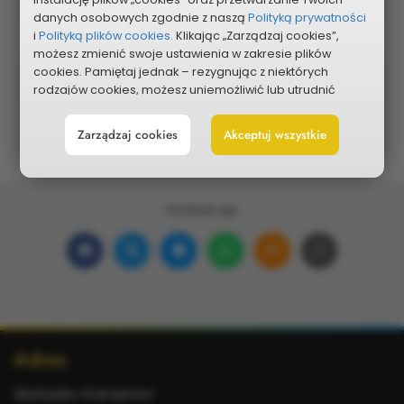
danych osobowych zgodnie z naszą
Polityką prywatności
Pokaż na mapie
i
Polityką plików cookies.
Klikając „Zarządzaj cookies”,
możesz zmienić swoje ustawienia w zakresie plików
cookies. Pamiętaj jednak – rezygnując z niektórych
rodzajów cookies, możesz uniemożliwić lub utrudnić
sobie korzystanie z naszego serwisu i jego funkcji.
Zarządzaj cookies
Akceptuj wszystkie
Możesz cofnąć lub zmienić zgody w dowolnym
momencie. Wystarczy, że wybierzesz „Ustawienia plików
cookies” w stopce każdej z naszych podstron.
Podziel się:
Udostępnij
Udostępnij
Udostępnij
Udostępnij
Udostępnij
Skopiuj
na
na
w
na
w wiadomości ema
link
Facebooku
portalu
Messengerze
WhatsApp
Dodatkowe
Adres
X
informacje
Skarżysko-Kamienna