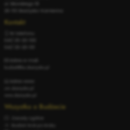
ul. Sikorskiego 18
26-110 Skarżysko-Kamienna
Kontakt
Nr telefonu:
041/ 25-20-100
041/ 25-20-101
Adres e-mail:
budzet@bo.skarzysko.pl
Adres www:
um.skarzysko.pl
www.skarzysko.pl
Wszystko o Budżecie
Zasady ogólne
Budżet krok po kroku