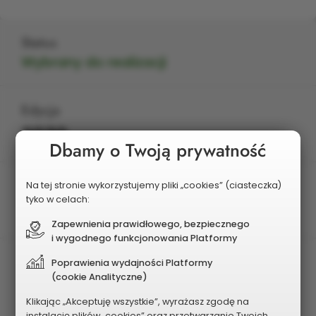
Status
Wybrany do realizacji
Edycja
2020
Dbamy o Twoją prywatność
Planowany koszt
Na tej stronie wykorzystujemy pliki „cookies” (ciasteczka)
tyko w celach:
100 000 zł
Zapewnienia prawidłowego, bezpiecznego
i wygodnego funkcjonowania Platformy
Poprawienia wydajności Platformy
(cookie Analityczne)
Klikając „Akceptuję wszystkie”, wyrażasz zgodę na
instalację plików „cookies” oraz przetwarzanie Twoich