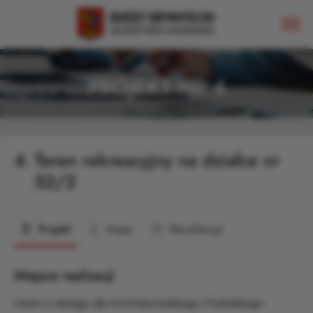
PROJEKT NR 4
4.
Teren rekreacyjny na działce nr
52/2
Projekt
Mapa
Weryfikacja
Miejsce realizacji
teren u zbiegu ulic Kochanowskiego i Pułaskiego